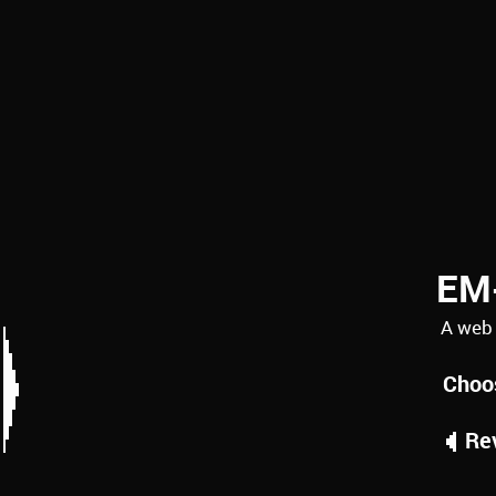
EM
A web
Choo
Rev