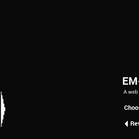
EM
A web
Choo
Rev